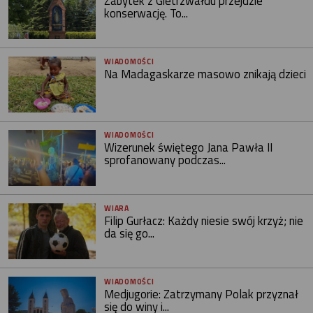
Zabytek z Gietrzwałdu przejdzie
konserwację. To...
WIADOMOŚCI
Na Madagaskarze masowo znikają dzieci
WIADOMOŚCI
Wizerunek świętego Jana Pawła II
sprofanowany podczas...
WIARA
Filip Gurłacz: Każdy niesie swój krzyż; nie
da się go...
WIADOMOŚCI
Medjugorie: Zatrzymany Polak przyznał
się do winy i...