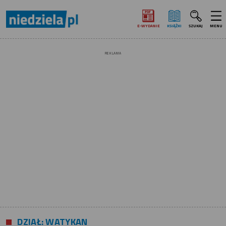
E‑WYDANIE
KSIĄŻKI
SZUKAJ
MENU
REKLAMA
DZIAŁ: WATYKAN