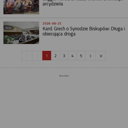
arcydzieła
2026-06-25
Kard. Grech o Synodzie Biskupów: Długa i
obiecująca droga
1
2
3
4
5
REKLAMA