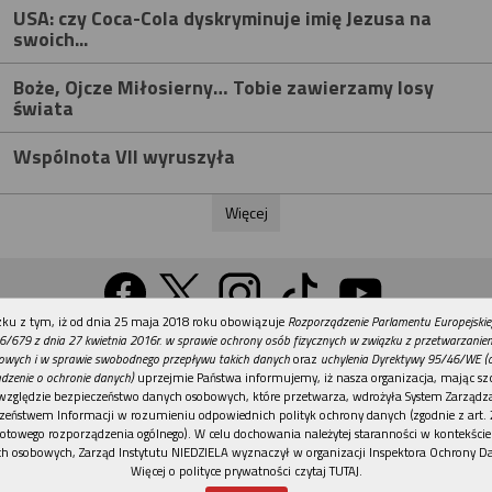
USA: czy Coca-Cola dyskryminuje imię Jezusa na
swoich...
Boże, Ojcze Miłosierny… Tobie zawierzamy losy
świata
Wspólnota VII wyruszyła
Więcej
REKLAMA
ku z tym, iż od dnia 25 maja 2018 roku obowiązuje
Rozporządzenie Parlamentu Europejskie
Wersja na komputer
6/679 z dnia 27 kwietnia 2016r. w sprawie ochrony osób fizycznych w związku z przetwarzani
owych i w sprawie swobodnego przepływu takich danych
oraz
uchylenia Dyrektywy 95/46/WE (
dzenie o ochronie danych)
uprzejmie Państwa informujemy, iż nasza organizacja, mając szc
względzie bezpieczeństwo danych osobowych, które przetwarza, wdrożyła System Zarządz
Działy
Tematy
Kontakt
Reklama
Patronaty
zeństwem Informacji w rozumieniu odpowiednich polityk ochrony danych (zgodnie z art. 2
otowego rozporządzenia ogólnego). W celu dochowania należytej staranności w kontekście
Polityka prywatności
h osobowych, Zarząd Instytutu NIEDZIELA wyznaczył w organizacji Inspektora Ochrony D
Więcej o polityce prywatności czytaj TUTAJ
.