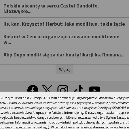
Polskie akcenty w sercu Castel Gandolfo.
Niezwykłe...
Ks. kan. Krzysztof Herbut: Jaka modlitwa, takie życie
Kościół w Ceucie organizuje czuwanie modlitewne
w...
Abp Depo modlił się za dar beatyfikacji ks. Romana...
Więcej
REKLAMA
ku z tym, iż od dnia 25 maja 2018 roku obowiązuje
Rozporządzenie Parlamentu Europejskie
Wersja na komputer
6/679 z dnia 27 kwietnia 2016r. w sprawie ochrony osób fizycznych w związku z przetwarzani
owych i w sprawie swobodnego przepływu takich danych
oraz
uchylenia Dyrektywy 95/46/WE (
dzenie o ochronie danych)
uprzejmie Państwa informujemy, iż nasza organizacja, mając szc
względzie bezpieczeństwo danych osobowych, które przetwarza, wdrożyła System Zarządz
Działy
Tematy
Kontakt
Reklama
Patronaty
zeństwem Informacji w rozumieniu odpowiednich polityk ochrony danych (zgodnie z art. 2
otowego rozporządzenia ogólnego). W celu dochowania należytej staranności w kontekście