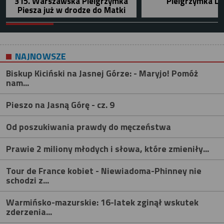
315. Warszawska Pielgrzymka
Pielgrzymka Le
Piesza już w drodze do Matki
NAJNOWSZE
Biskup Kiciński na Jasnej Górze: - Maryjo! Pomóż
nam...
Pieszo na Jasną Górę - cz. 9
Od poszukiwania prawdy do męczeństwa
Prawie 2 miliony młodych i słowa, które zmieniły...
Tour de France kobiet - Niewiadoma-Phinney nie
schodzi z...
Warmińsko-mazurskie: 16-latek zginął wskutek
zderzenia...