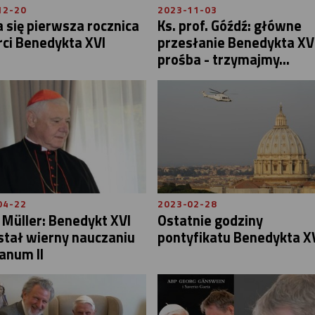
12-20
2023-11-03
a się pierwsza rocznica
Ks. prof. Góźdź: główne
ci Benedykta XVI
przesłanie Benedykta XVI
prośba - trzymajmy...
04-22
2023-02-28
 Müller: Benedykt XVI
Ostatnie godziny
stał wierny nauczaniu
pontyfikatu Benedykta X
anum II