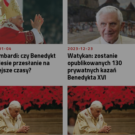
01-04
2023-12-23
mbardi: czy Benedykt
Watykan: zostanie
iesie przesłanie na
opublikowanych 130
ejsze czasy?
prywatnych kazań
Benedykta XVI