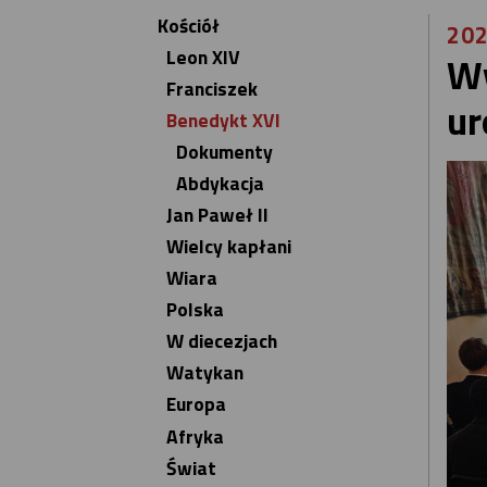
Kościół
202
Leon XIV
Wy
Franciszek
ur
Benedykt XVI
Dokumenty
Abdykacja
Jan Paweł II
Wielcy kapłani
Wiara
Polska
W diecezjach
Watykan
Europa
Afryka
Świat