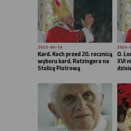
2025-04-14
2024-
Kard. Koch przed 20. rocznicą
O. Lo
wyboru kard. Ratzingera na
XVI n
Stolicę Piotrową
dzisi