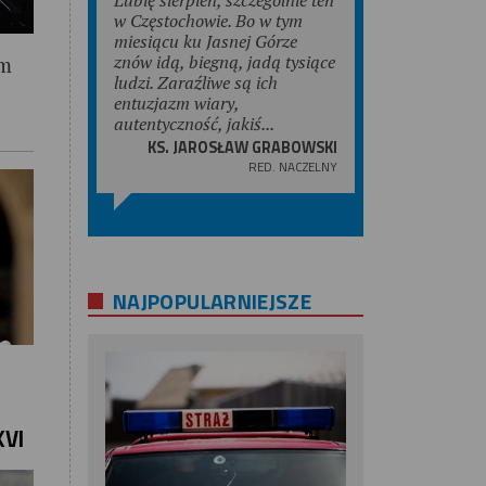
w Częstochowie. Bo w tym
miesiącu ku Jasnej Górze
znów idą, biegną, jadą tysiące
um
ludzi. Zaraźliwe są ich
entuzjazm wiary,
autentyczność, jakiś...
KS. JAROSŁAW GRABOWSKI
RED. NACZELNY
NAJPOPULARNIEJSZE
XVI