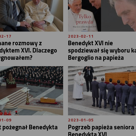
02-17
2023-02-11
nane rozmowy z
Benedykt XVI nie
dyktem XVI. Dlaczego
spodziewał się wyboru k
ygnowałem?
Bergoglio na papieża
01-09
2023-01-05
t pożegnał Benedykta
Pogrzeb papieża seniora
Benedykta XVI