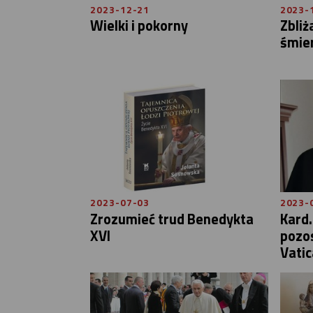
2023-12-21
2023-
Wielki i pokorny
Zbliż
śmier
2023-07-03
2023-
Zrozumieć trud Benedykta
Kard.
XVI
pozo
Vatic