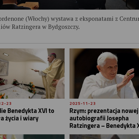
ordenone (Włochy) wystawa z eksponatami z Centr
diów Ratzingera w Bydgoszczy.
12-23
2025-11-23
ie Benedykta XVI to
Rzym: prezentacja nowej
a życia i wiary
autobiografii Josepha
Ratzingera – Benedykta 