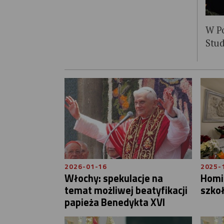
W P
Stu
2026-01-16
2025-
Włochy: spekulacje na
Homil
temat możliwej beatyfikacji
szkoł
papieża Benedykta XVI