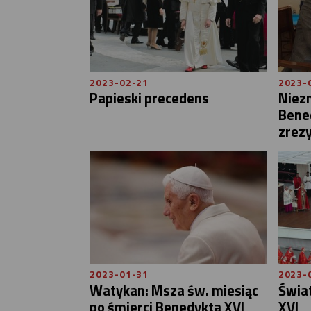
2023-02-21
2023-
Papieski precedens
Niez
Bene
zrez
2023-01-31
2023-
Watykan: Msza św. miesiąc
Świa
po śmierci Benedykta XVI
XVI