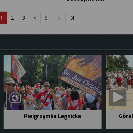
1
2
3
4
5
Pielgrzymka Legnicka
Góral