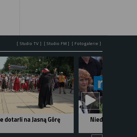
[ Studio TV ]
[ Studio FM ]
[ Fotogalerie ]
e dotarli na Jasną Górę
Niedziela w mieśc