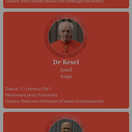
Dewiza:
Nihil caritate dulcius (Nic słodszego nad miłość)
De Kesel
Jozef
Belgia
Data ur.: 17 czerwca 1947
Mianowany przez Franciszka
Dewiza:
Vobiscum christianus (Z wami chrześcijaninem)