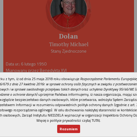
Dolan
Timothy Michael
Stany Zjednoczone
Data ur.: 6 lutego 1950
Mianowany przez Benedykta XVI
Dewiza:
Ad Quem Ibimus (Do kogóż pójdziemy)
REKLAMA
ku z tym, iż od dnia 25 maja 2018 roku obowiązuje
Rozporządzenie Parlamentu Europejskie
6/679 z dnia 27 kwietnia 2016r. w sprawie ochrony osób fizycznych w związku z przetwarzani
owych i w sprawie swobodnego przepływu takich danych
oraz
uchylenia Dyrektywy 95/46/WE (
dzenie o ochronie danych)
uprzejmie Państwa informujemy, iż nasza organizacja, mając szc
względzie bezpieczeństwo danych osobowych, które przetwarza, wdrożyła System Zarządz
zeństwem Informacji w rozumieniu odpowiednich polityk ochrony danych (zgodnie z art. 2
otowego rozporządzenia ogólnego). W celu dochowania należytej staranności w kontekście
h osobowych, Zarząd Instytutu NIEDZIELA wyznaczył w organizacji Inspektora Ochrony D
Więcej o polityce prywatności czytaj TUTAJ
.
Rozumiem
Nowy numer
Dla Ciebie
Najnowsze
Wspieram