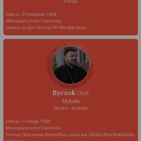
Francja
Data ur.: 23 listopada 1968
Mianowany przez Franciszka
Dewiza:
In ipso vita erat (W Nim było życie)
Byczok
CSsR
Mykoła
Ukraina - Australia
Data ur.: 13 lutego 1980
Mianowany przez Franciszka
Dewiza:
Пресвятая Богородице, спаси нас (Święta Boża Rodzicielko,
ratuj nas)