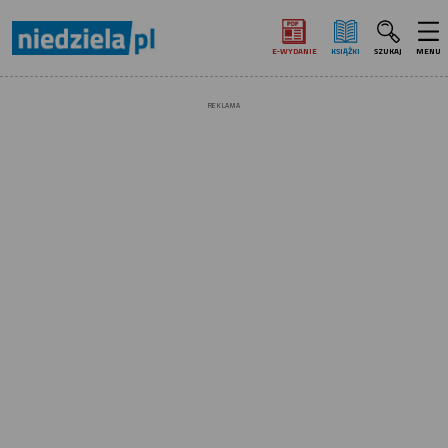
E‑WYDANIE
KSIĄŻKI
SZUKAJ
MENU
REKLAMA